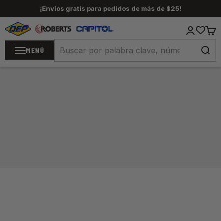
Ir al contenido
¡Envíos gratis para pedidos de más de $25!
QEP / ROBERTS / Capitol
Iniciar se
Carr
MENÚ
Inicio
/
Herramientas para alfombras