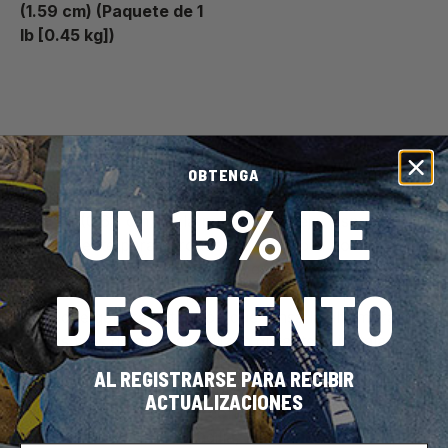
(1.59 cm) (Paquete de 1
lb [0.45 kg])
OBTENGA
Consejo profesional:
Coloque la tira de púas a
UN 15% DE
1/4" (0.64 cm) de la pared para dejar espacio
suficiente para introducir la alfombra por debajo
del zócalo, y asegúrese de que las clavijas queden
DESCUENTO
inclinadas hacia la pared. Este ángulo opuesto es
el que genera la tensión que tensa la alfombra.
Las tiras de púas se utilizan durante la instalación
de la alfombra para fijarla y mantenerla tensa.
AL REGISTRARSE PARA RECIBIR
Esto evita que la alfombra se desplace, se arrugue
ACTUALIZACIONES
o se formen pliegues con el paso del tiempo.
Además de la almohadilla, la tira crea una