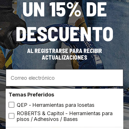
UN 15% DE
Dimensiones
DESCUENTO
Altura del artículo (in)
0.25
AL REGISTRARSE PARA RECIBIR
Largo del artículo (in)
ACTUALIZACIONES
48.0
Correo electrónico
Ancho del artículo (in)
0.75
Temas Preferidos
Peso del artículo (lb)
QEP - Herramientas para losetas
0.4
ROBERTS & Capitol - Herramientas para
pisos / Adhesivos / Bases
Ver todo