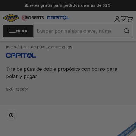
Ir al contenido
¡Envíos gratis para pedidos de más de $25!
QEP / ROBERTS / Capitol
Iniciar se
Carr
MENÚ
Inicio
/
Tiras de púas y accesorios
Tira de púas de doble propósito con dorso para
pelar y pegar
SKU: 120014
Zoom