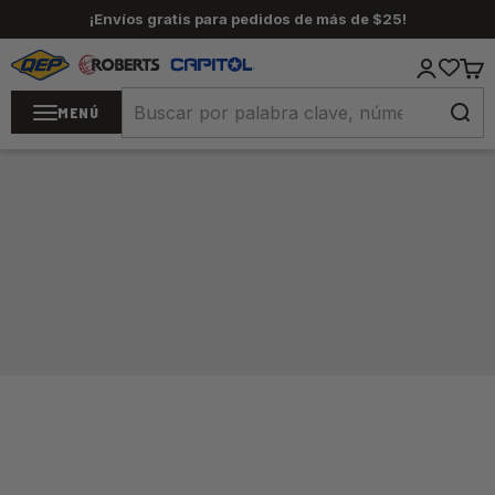
Ir al contenido
¡Envíos gratis para pedidos de más de $25!
QEP / ROBERTS / Capitol
Iniciar se
Carr
MENÚ
Inicio
/
Más herramientas para pisos y losetas