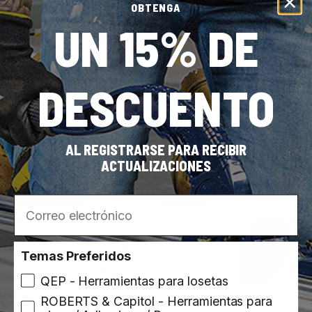
OBTENGA
UN 15% DE
ROBERTS
Capitol
SKU: 50-555
SKU: 142015
Cinta adhesiva ancha de
Cinta de doble faz
DESCUENTO
1 7/8" (4.76 cm), para
sensible a la presión
uso general en
interiores, color
plateado (60 yardas
AL REGISTRARSE PARA RECIBIR
[54.86 m])
ACTUALIZACIONES
Correo electrónico
Hecho en los EUA
Destacado
Temas Preferidos
QEP - Herramientas para losetas
ROBERTS & Capitol - Herramientas para